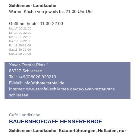
Schlierseer Landküche
Warme Küche von jeweils bis 21:00 Uhr Uhr
Geöffnet heute: 11:30-22:00
Mo:
17:00-22:00
Di:
17:00-22:00
Mi:
17:00-22:00
Do:
17:00-22:00
Fr:
11:30-22:00
Sa:
11:30-22:00
So:
11:30-22:00
Xaver-Terofal-Platz 1
83727 Schliersee
Tel.: +49(0)8026 929210
E-Mail:
info(at)hotelterofal.de
Internet:
www.terofal-schliersee.de/de/xaver-restaurant-
schliersee
Café Landküche
BAUERNHOFCAFE HENNERERHOF
Schlierseer Landküche, Kräuterführungen, Hofladen, nur