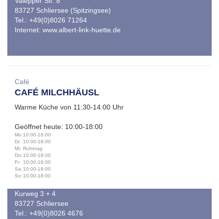
Valepper Str. 8
83727 Schliersee (Spitzingsee)
Tel.: +49(0)8026 71264
Internet:
www.albert-link-huette.de
Café
CAFÉ MILCHHÄUSL
Warme Küche von 11:30-14:00 Uhr
Geöffnet heute: 10:00-18:00
Mo:
10:00-18:00
Di:
10:00-18:00
Mi:
Ruhetag
Do:
10:00-18:00
Fr:
10:00-18:00
Sa:
10:00-18:00
So:
10:00-18:00
Kurweg 3 + 4
83727 Schliersee
Tel.: +49(0)8026 4676