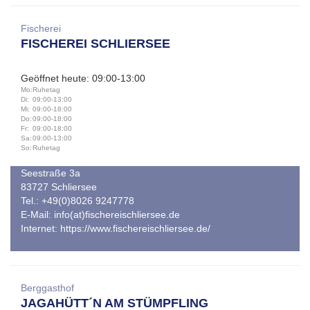
Fischerei
FISCHEREI SCHLIERSEE
Geöffnet heute: 09:00-13:00
Mo:
Ruhetag
Di:
09:00-13:00
Mi:
09:00-18:00
Do:
09:00-18:00
Fr:
09:00-18:00
Sa:
09:00-13:00
So:
Ruhetag
Seestraße 3a
83727 Schliersee
Tel.: +49(0)8026 9247778
E-Mail:
info(at)fischereischliersee.de
Internet:
https://www.fischereischliersee.de/
Berggasthof
JAGAHÜTT´N AM STÜMPFLING