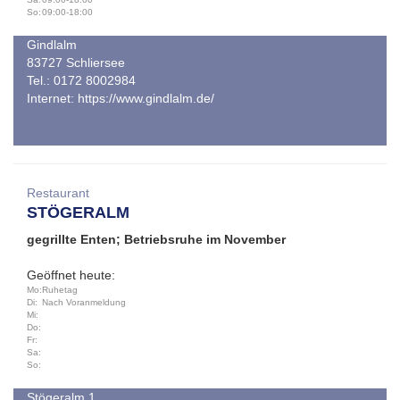
So:
09:00-18:00
Gindlalm
83727 Schliersee
Tel.: 0172 8002984
Internet:
https://www.gindlalm.de/
Restaurant
STÖGERALM
gegrillte Enten; Betriebsruhe im November
Geöffnet heute:
Mo:
Ruhetag
Di:
Nach Voranmeldung
Mi:
Do:
Fr:
Sa:
So:
Stögeralm 1