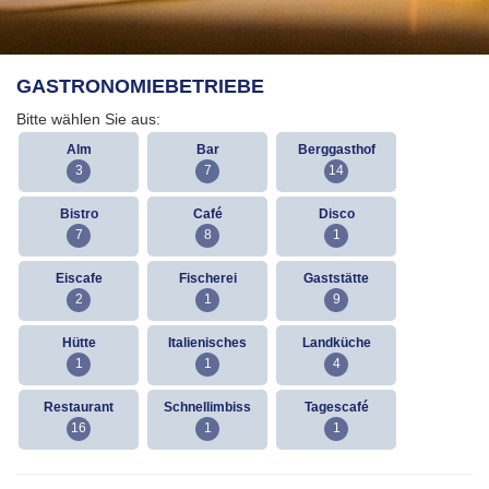
GASTRONOMIEBETRIEBE
Bitte wählen Sie aus:
Alm
Bar
Berggasthof
3
7
14
Bistro
Café
Disco
7
8
1
Eiscafe
Fischerei
Gaststätte
2
1
9
Hütte
Italienisches
Landküche
1
1
4
Restaurant
Schnellimbiss
Tagescafé
16
1
1