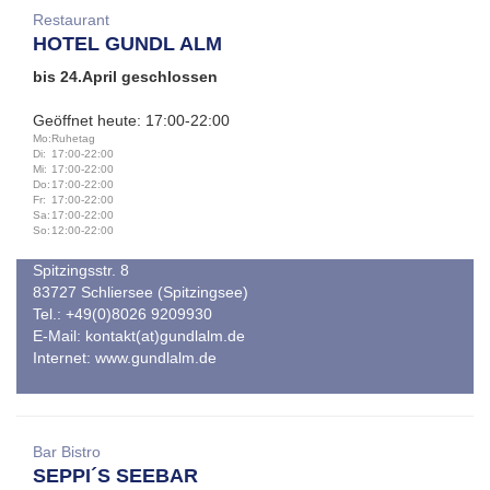
Restaurant
HOTEL GUNDL ALM
bis 24.April geschlossen
Geöffnet heute: 17:00-22:00
Mo:
Ruhetag
Di:
17:00-22:00
Mi:
17:00-22:00
Do:
17:00-22:00
Fr:
17:00-22:00
Sa:
17:00-22:00
So:
12:00-22:00
Spitzingsstr. 8
83727 Schliersee (Spitzingsee)
Tel.: +49(0)8026 9209930
E-Mail:
kontakt(at)gundlalm.de
Internet:
www.gundlalm.de
Bar Bistro
SEPPI´S SEEBAR