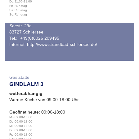
Do:
11:00-21:00
Fr:
Ruhetag
Sa:
Ruhetag
So:
Ruhetag
Seestr. 29a
83727 Schliersee
Tel.: ´+49(0)8026 209495
Internet:
http://www.strandbad-schliersee.de/
Gaststätte
GINDLALM 3
wetterabhängig
Warme Küche von 09:00-18:00 Uhr
Geöffnet heute: 09:00-18:00
Mo:
09:00-18:00
Di:
09:00-18:00
Mi:
09:00-18:00
Do:
09:00-18:00
Fr:
09:00-18:00
Sa:
09:00-18:00