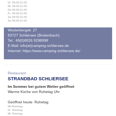
Di:
09:00-21:00
Mi:
09:00-21:00
Do:
09:00-21:00
Fr:
09:00-21:00
Sa:
09:00-21:00
So:
09:00-21:00
Westerbergstr. 27
83727 Schliersee (Breitenbach)
Tel.: 49(0)8026 9298998
E-Mail:
info(at)camping-schliersee.de
Internet:
https://www.camping-schliersee.de/
Restaurant
STRANDBAD SCHLIERSEE
Im Sommer bei gutem Wetter geöffnet
Warme Küche von Ruhetag Uhr
Geöffnet heute: Ruhetag
Mo:
Ruhetag
Di:
Ruhetag
Mi:
Ruhetag