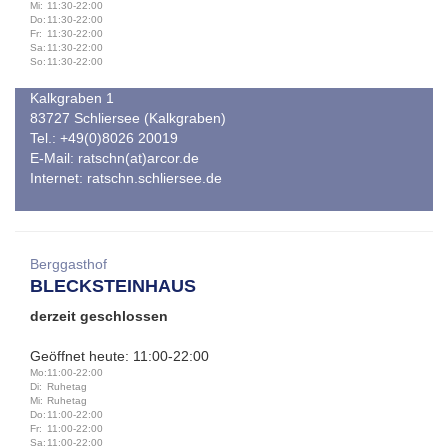
Mi:
11:30-22:00
Do:
11:30-22:00
Fr:
11:30-22:00
Sa:
11:30-22:00
So:
11:30-22:00
Kalkgraben 1
83727 Schliersee (Kalkgraben)
Tel.: +49(0)8026 20019
E-Mail:
ratschn(at)arcor.de
Internet:
ratschn.schliersee.de
Berggasthof
BLECKSTEINHAUS
derzeit geschlossen
Geöffnet heute: 11:00-22:00
Mo:
11:00-22:00
Di:
Ruhetag
Mi:
Ruhetag
Do:
11:00-22:00
Fr:
11:00-22:00
Sa:
11:00-22:00