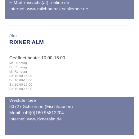
E-Mail:
mssachs(at)t-online.de
Internet:
www.milchhaeusl-schliersee.de
Alm
RIXNER ALM
Geöffnet heute: 10:00-16:00
Mo:
Ruhetag
Di:
Ruhetag
Mi:
Ruhetag
Do:
10:00-16:00
Fr:
10:00-16:00
Sa:
10:00-16:00
So:
10:00-16:00
Westufer See
83727 Schliersee (Fischhausen)
Mobil: +49(0)160 95812204
Internet:
www.rixneralm.de