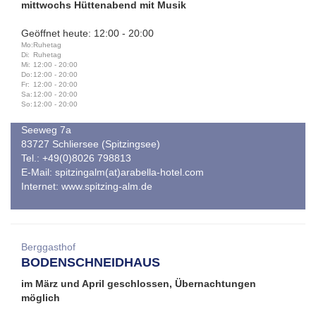
mittwochs Hüttenabend mit Musik
Geöffnet heute: 12:00 - 20:00
Mo:
Ruhetag
Di:
Ruhetag
Mi:
12:00 - 20:00
Do:
12:00 - 20:00
Fr:
12:00 - 20:00
Sa:
12:00 - 20:00
So:
12:00 - 20:00
Seeweg 7a
83727 Schliersee (Spitzingsee)
Tel.: +49(0)8026 798813
E-Mail:
spitzingalm(at)arabella-hotel.com
Internet:
www.spitzing-alm.de
Berggasthof
BODENSCHNEIDHAUS
im März und April geschlossen, Übernachtungen
möglich