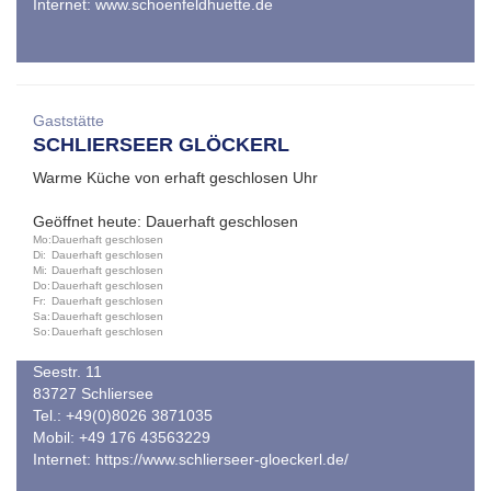
Internet:
www.schoenfeldhuette.de
Gaststätte
SCHLIERSEER GLÖCKERL
Warme Küche von erhaft geschlosen Uhr
Geöffnet heute: Dauerhaft geschlosen
Mo:
Dauerhaft geschlosen
Di:
Dauerhaft geschlosen
Mi:
Dauerhaft geschlosen
Do:
Dauerhaft geschlosen
Fr:
Dauerhaft geschlosen
Sa:
Dauerhaft geschlosen
So:
Dauerhaft geschlosen
Seestr. 11
83727 Schliersee
Tel.: +49(0)8026 3871035
Mobil: +49 176 43563229
Internet:
https://www.schlierseer-gloeckerl.de/