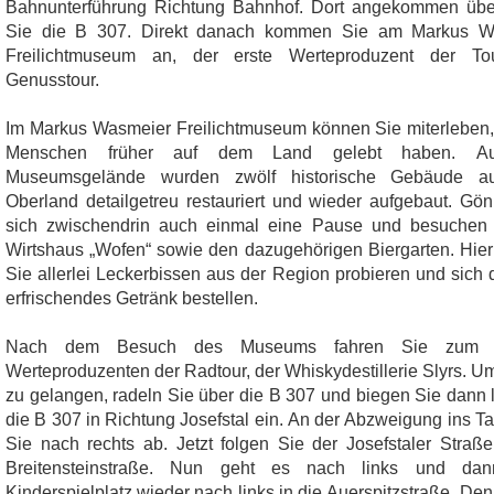
Bahnunterführung Richtung Bahnhof. Dort angekommen übe
Sie die B 307. Direkt danach kommen Sie am Markus W
Freilichtmuseum an, der erste Werteproduzent der Tou
Genusstour.
Im Markus Wasmeier Freilichtmuseum können Sie miterleben,
Menschen früher auf dem Land gelebt haben. A
Museumsgelände wurden zwölf historische Gebäude 
Oberland detailgetreu restauriert und wieder aufgebaut. Gö
sich zwischendrin auch einmal eine Pause und besuchen 
Wirtshaus „Wofen“ sowie den dazugehörigen Biergarten. Hie
Sie allerlei Leckerbissen aus der Region probieren und sich 
erfrischendes Getränk bestellen.
Nach dem Besuch des Museums fahren Sie zum z
Werteproduzenten der Radtour, der Whiskydestillerie Slyrs. Um
zu gelangen, radeln Sie über die B 307 und biegen Sie dann l
die B 307 in Richtung Josefstal ein. An der Abzweigung ins Ta
Sie nach rechts ab. Jetzt folgen Sie der Josefstaler Straße
Breitensteinstraße. Nun geht es nach links und da
Kinderspielplatz wieder nach links in die Auerspitzstraße. De