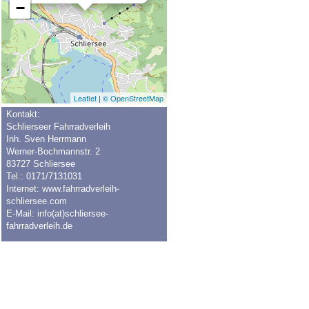
−
Leaflet
|
© OpenStreetMap
Kontakt:
Schlierseer Fahrradverleih
Inh. Sven Herrmann
Werner-Bochmannstr. 2
83727 Schliersee
Tel.: 0171/7131031
Internet: www.fahrradverleih-
schliersee.com
E-Mail: info(at)schliersee-
fahrradverleih.de