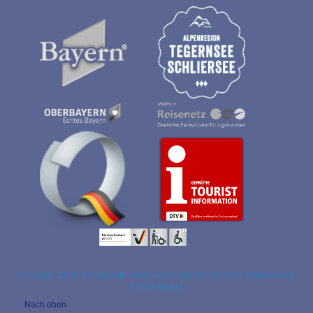
(C) 2014 - 2025. Alle Rechte vorbehalten. Markt Schliersee. Realisierung
TouriM GmbH.
Nach oben