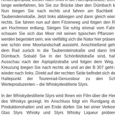
lange weiterfahren, bis Sie zur Brücke über den Dürnbach
Nun biegen Sie nach rechts und fahren am Bachbett 
Taubensteinstraße. Jetzt links abbiegen und dann gleich wie
rechts. Sie fahren nun auf dem Filzenweg und folgen den
am Hochmoor entlang. Steigen Sie ruhig einmal vom Fahr
schauen Sie sich das Moor mit seinen typischen Pflanzen
werden begeistert sein, wie vielfältig sich die Natur hier präsen
wie schön eine Moorlandschaft aussieht. Anschließend geh
dem Rad zurück in die Taubensteinstraße und dann lin
Dürnbach. Sobald Sie in der Schönfeldstraße sind, hal
Ausschau nach der Aiplspitzstraße und folgen dem Weg.
Kreuzung biegen Sie nach rechts ab und an der B 307 geht
wieder nach links. Direkt auf der rechten Seite befindet sich d
Haltepunkt der Tourenrad-Genusstour zu den Schl
Werteproduzenten – die Whiskydestillerie Slyrs.
In der Whiskydestillerie Slyrs wird Ihnen ein Film über die He
des Whiskys gezeigt. Im Anschluss folgt ein Rundgang d
Produktionshallen und am Ende dürfen Sie bei einer Verkos
Glas Slyrs Whisky und Slyrs Whisky Liqueur probie