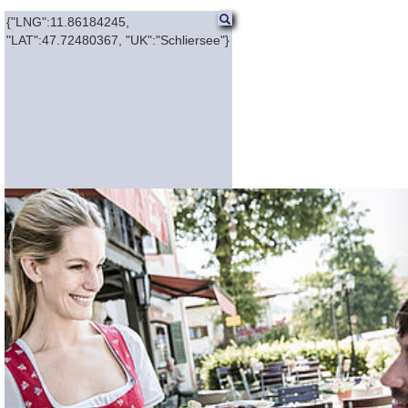
Genuss
Schlierseer
{"LNG":11.86184245,
Werteproduzenten
"LAT":47.72480367, "UK":"Schliersee"}
KML
Previous