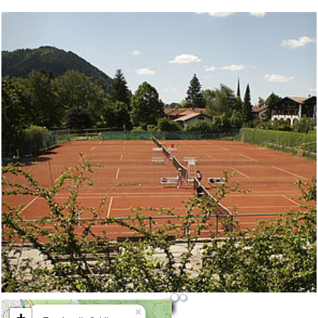
Previous
[ {"LNG":11.8592906, "LAT":47.73428331,
×