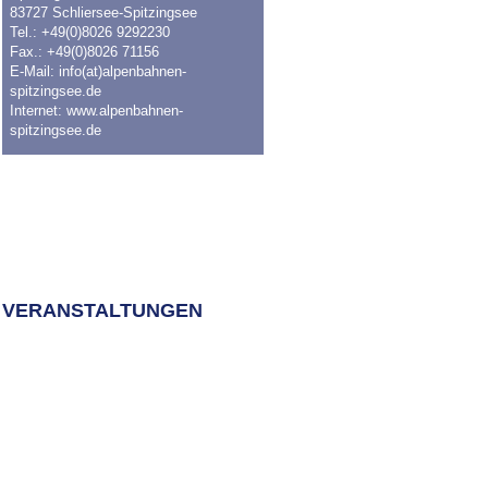
83727 Schliersee-Spitzingsee
Tel.: +49(0)8026 9292230
Fax.: +49(0)8026 71156
E-Mail:
info(at)alpenbahnen-
spitzingsee.de
Internet:
www.alpenbahnen-
spitzingsee.de
VERANSTALTUNGEN