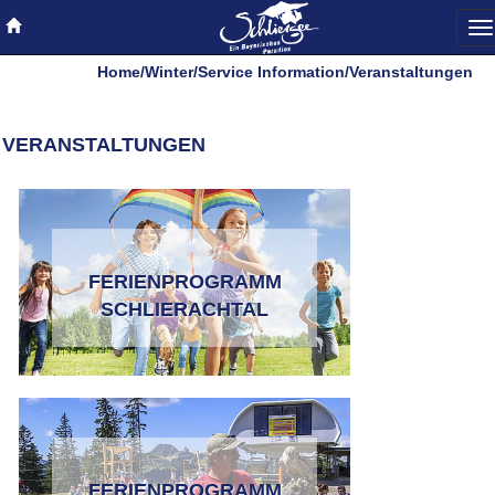
To
na
Home
/
Winter
/
Service Information
/
Veranstaltungen
VERANSTALTUNGEN
FERIENPROGRAMM
SCHLIERACHTAL
FERIENPROGRAMM