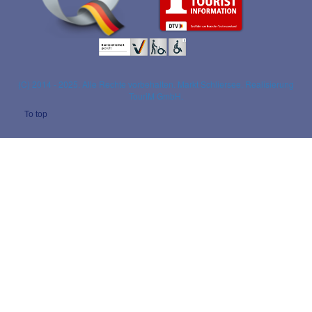
(C) 2014 - 2025. Alle Rechte vorbehalten. Markt Schliersee. Realisierung
TouriM GmbH.
To top